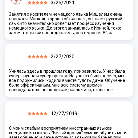
3/26/2021
Занятия с носителем немецкого языка Мишелем очень
нравятся. Мишель хорошо объясняет, он знает русский
язык,что значительно облегчает процесс изучения
немецкого языка. До этого занималась с Ириной, тоже
замечательный преподаватель, она с уровня А1 за …
2/27/2020
Училась здесь в прошлом году, понравилось. У нас была
супер группа и супер препод! На уроках было весело, мы
все подружились, ходили вместе гулять даже. Обучение
было эффективным, мне всю систему времен
преподаватель по полочкам разложила, стало все …
12/27/2019
С моим слабым восприятием иностранных языков
специалисты школы "Белый кролик" сумели обучить меня
азам общения и даже устранили языковой барьер при