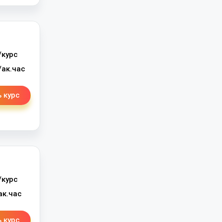
/курс
ак.час
 курс
/курс
ак.час
 курс