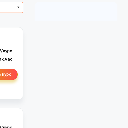
/курс
ак.час
 курс
/курс