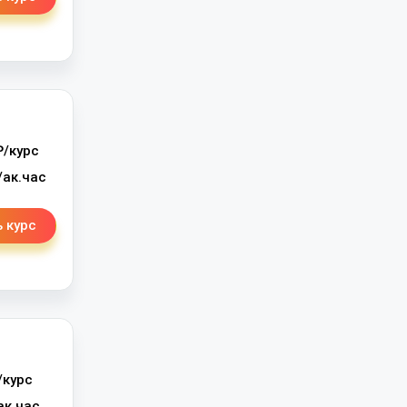
/курс
ак.час
 курс
/курс
ак.час