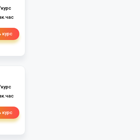
/курс
ак.час
 курс
/курс
ак.час
 курс