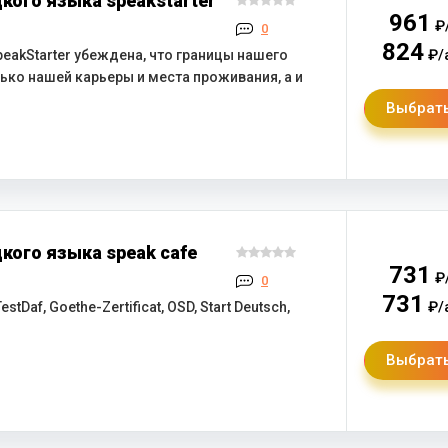
ого языка speakstarter
961
₽
0
824
₽/
akStarter убеждена, что границы нашего
лько нашей карьеры и места проживания, а и
Выбрать
ого языка speak cafe
731
₽
0
731
₽/
tDaf, Goethe-Zertificat, OSD, Start Deutsch,
Выбрать