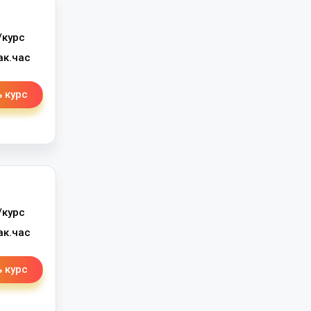
/курс
ак.час
 курс
/курс
ак.час
 курс