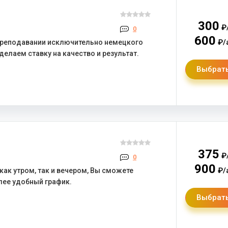
300
₽
0
600
₽/
преподавании исключительно немецкого
делаем ставку на качество и результат.
Выбрать
375
₽
0
900
₽/
как утром, так и вечером, Вы сможете
лее удобный график.
Выбрать