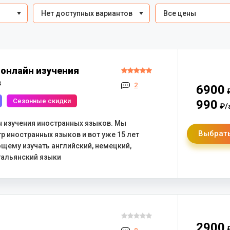
Нет доступных вариантов
Все цены
р онлайн изучения
в
2
6900
₽
Сезонные скидки
990
₽/
айн изучения иностранных языков. Мы
Выбрать
р иностранных языков и вот уже 15 лет
ему изучать английский, немецкий,
тальянский языки
2900
₽