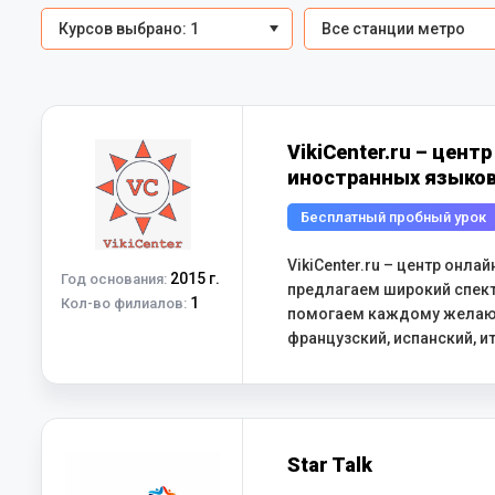
Курсов выбрано: 1
Все станции метро
VikiCenter.ru – цент
иностранных языко
Бесплатный пробный урок
VikiCenter.ru – центр онл
2015 г.
Год основания:
предлагаем широкий спект
1
Кол-во филиалов:
помогаем каждому желающ
французский, испанский, и
Star Talk