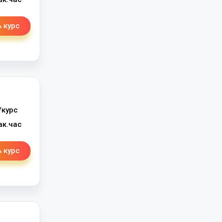
 курс
/курс
ак.час
 курс