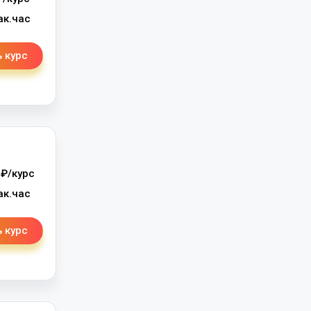
ак.час
 курс
₽/курс
ак.час
 курс