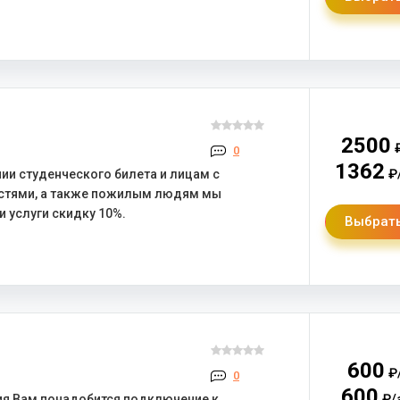
2500
₽
0
1362
₽/
ии студенческого билета и лицам с
стями, а также пожилым людям мы
 услуги скидку 10%.
Выбрать
600
₽
0
600
₽/
ия Вам понадобится подключение к