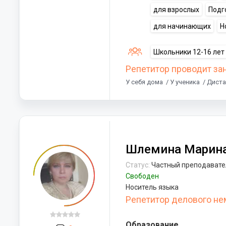
для взрослых
Подг
для начинающих
Н
Школьники 12-16 лет
Репетитор проводит за
У себя дома
/ У ученика
/ Дист
Шлемина Марина
Статус:
Частный преподавате
Свободен
Носитель языка
Репетитор делового не
Образование