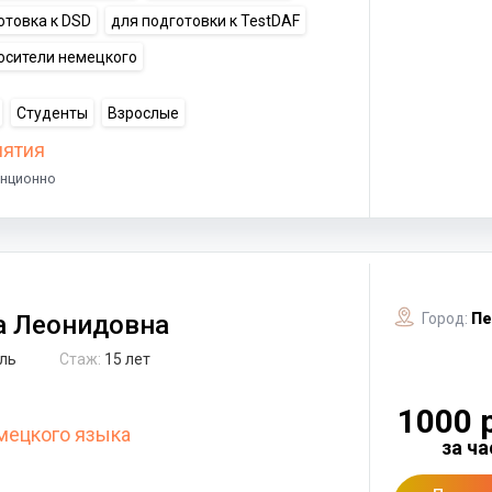
отовка к DSD
для подготовки к TestDAF
осители немецкого
Студенты
Взрослые
нятия
анционно
 Леонидовна
Город:
Пе
ль
Стаж:
15 лет
1000 
мецкого языка
за ча