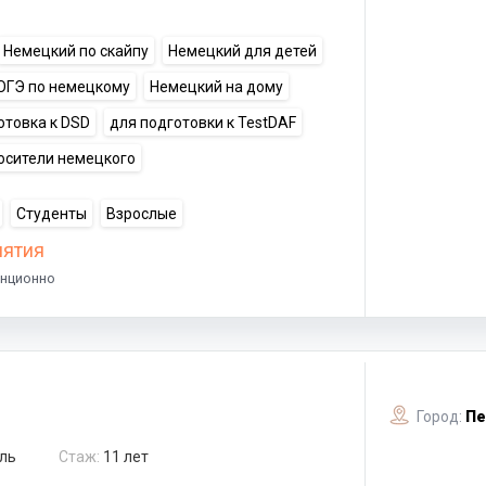
Немецкий по скайпу
Немецкий для детей
ОГЭ по немецкому
Немецкий на дому
отовка к DSD
для подготовки к TestDAF
осители немецкого
Студенты
Взрослые
нятия
анционно
Город:
Пе
ль
Стаж:
11 лет