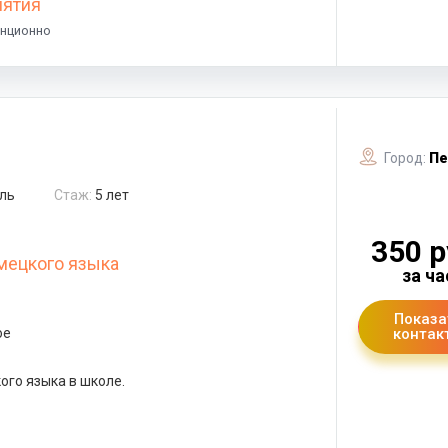
нятия
анционно
Город:
Пе
ль
Стаж:
5 лет
350 р
мецкого языка
за ча
Показа
ое
контак
ого языка в школе.