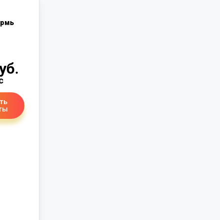
рмь
уб.
с
ть
ты