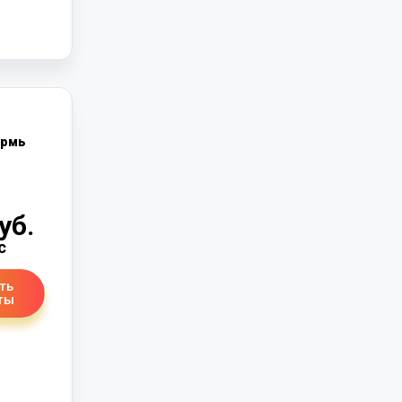
рмь
уб.
с
ть
ты