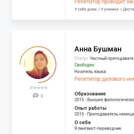
Репетитор проводит за
У себя дома
/ У ученика
/ Дист
Анна Бушман
Статус:
Частный преподавате
Свободен
Носитель языка
Репетитор делового не
Образование
0
2015 - Высшее филологическ
Опыт работы
2015 - Преподаватель немецк
О себе
Я лингвист-переводчик.