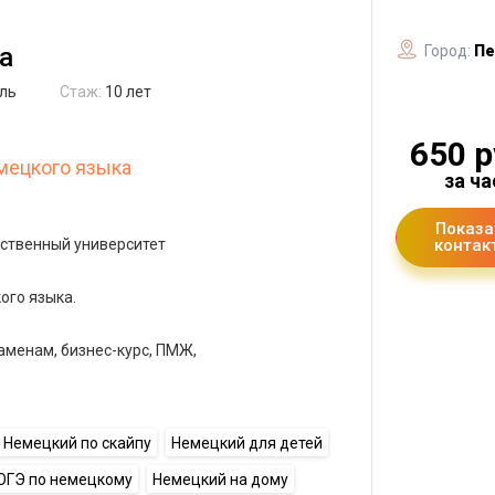
а
Город:
Пе
ль
Стаж:
10 лет
650 р
мецкого языка
за ча
Показа
рственный университет
контак
ого языка.
заменам, бизнес-курс, ПМЖ,
Немецкий по скайпу
Немецкий для детей
ОГЭ по немецкому
Немецкий на дому