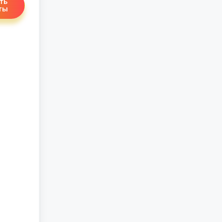
ть
ты