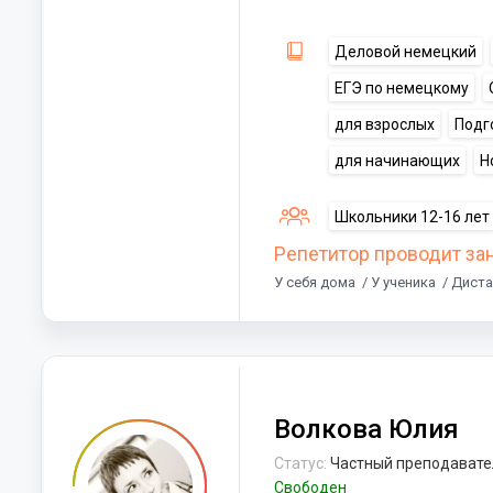
Деловой немецкий
ЕГЭ по немецкому
для взрослых
Подг
для начинающих
Н
Школьники 12-16 лет
Репетитор проводит за
У себя дома
/ У ученика
/ Дист
Волкова Юлия
Статус:
Частный преподавате
Свободен