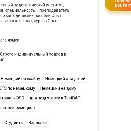
Показа
венный педагогический институт,
контак
ов, специальность – преподаватель
втор методических пособий.Опыт
(языковые школы, курсы).Опыт
ого языка
. Строго индивидуальный подход в
ия.
Немецкий по скайпу
Немецкий для детей
ЕГЭ по немецкому
Немецкий на дому
отовка к DSD
для подготовки к TestDAF
осители немецкого
Студенты
Взрослые