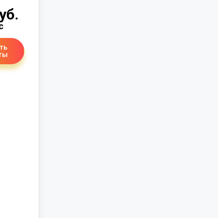
уб.
с
ть
ты