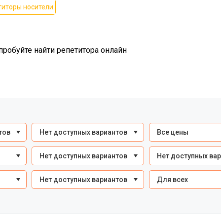
титоры носители
пробуйте найти репетитора онлайн
тов
Нет доступных вариантов
Все цены
Нет доступных вариантов
Нет доступных ва
Нет доступных вариантов
Для всех