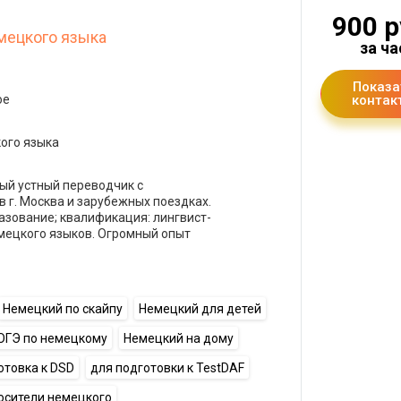
900 р
мецкого языка
за ча
Показа
ое
контак
ого языка
ый устный переводчик с
 г. Москва и зарубежных поездках.
азование; квалификация: лингвист-
мецкого языков. Огромный опыт
Немецкий по скайпу
Немецкий для детей
ОГЭ по немецкому
Немецкий на дому
отовка к DSD
для подготовки к TestDAF
осители немецкого