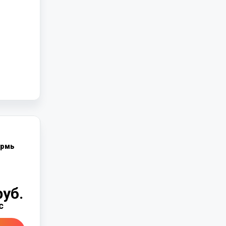
рмь
руб.
с