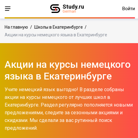
Study.ru
Войти
German
На главную
/
Школы в Екатеринбурге
/
Акции на курсы немецкого языка в Екатеринбурге
Акции на курсы немецкого
языка в Екатеринбурге
Учите немецкий язык выгодно! В разделе собраны
акции на курсы немецкого от лучших школ в
Екатеринбурге. Раздел регулярно пополняется новыми
предложениями, следите за сезонными акциями и
скидками. Мы сделали за вас рутинный поиск
предложений.