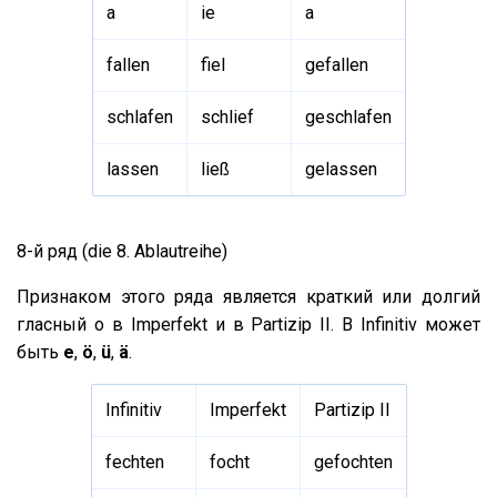
а
ie
a
fallen
fiel
gefallen
schlafen
schlief
geschlafen
lassen
ließ
gelassen
8-й ряд (die 8. Ablautreihe)
Признаком этого ряда является краткий или долгий
гласный о в Imperfekt и в Partizip II. В Infinitiv может
быть
е
,
ö
,
ü
,
ä
.
Infinitiv
Imperfekt
Partizip II
fechten
focht
gefochten