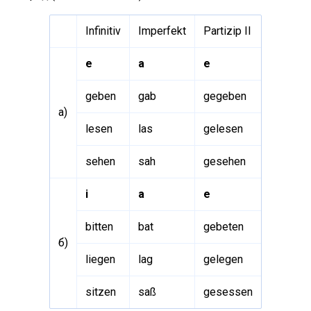
Infinitiv
Imperfekt
Partizip II
e
a
e
geben
gab
gegeben
a)
lesen
las
gelesen
sehen
sah
gesehen
i
a
e
bitten
bat
gebeten
б)
liegen
lag
gelegen
sitzen
saß
gesessen