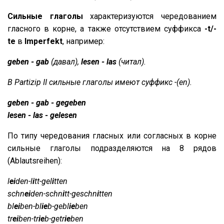
Сильные глаголы
характеризуются чередованием
гласного в корне, а также отсутствием суффикса
-t/-
te
в
Imperfekt
, например:
geben - gab
(давал),
lesen - las
(читал).
В Partizip II сильные глаголы имеют суффикс -(еn).
geben - gab - gegeben
lesen - las - gelesen
По типу чередования гласных или согласных в корне
сильные глаголы подразделяются на 8 рядов
(Ablautsreihen):
l
ei
den-l
i
tt-gel
i
tten
schn
ei
den-schn
i
tt-geschn
i
tten
bl
ei
ben-bl
ie
b-gebl
ie
ben
tr
ei
ben-tr
ie
b-getr
ie
ben