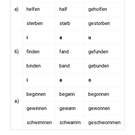
a)
helfen
half
geholfen
sterben
starb
gestorben
i
a
u
б)
finden
fand
gefunden
binden
band
gebunden
i
a
o
beginnen
begann
begonnen
в)
gewinnen
gewann
gewonnen
schwimmen
schwamm
geschwommen