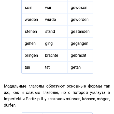
sein
war
gewesen
werden
wurde
geworden
stehen
stand
gestanden
gehen
ging
gegangen
bringen
brachte
gebracht
tun
tat
getan
Модальные глаголы образуют основные формы так
же, как и слабые глаголы, но с потерей умлаута в
Imperfekt и Partizip II у глаголов m
ü
ssen, k
ö
nnen, m
ö
gen,
d
ü
rfen.