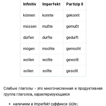
Infinitiv
Imperfekt
Partizip II
können
konnte
gekonnt
müssen
mußte
gemußt
dürfen
durfte
gedurft
mögen
mochte
gemocht
wollen
wollte
gewollt
sollen
sollte
gesollt
Слабые глаголы - это многочисленная и продуктивная
группа глаголов, характеризующаяся:
наличием в Imperfekt суффикса -(e)te-;