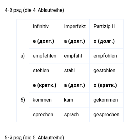
4-й ряд (die 4. Ablautreihe)
Infinitiv
Imperfekt
Partizip II
е (долг.)
а (долг.)
о (долг.)
a)
empfehlen
empfahl
empfohlen
stehlen
stahl
gestohlen
е (кратк.)
а (долг.)
о (кратк.)
б)
kommen
kam
gekommen
sprechen
sprach
gesprochen
5-й ряд (die 5. Ablautreihe)