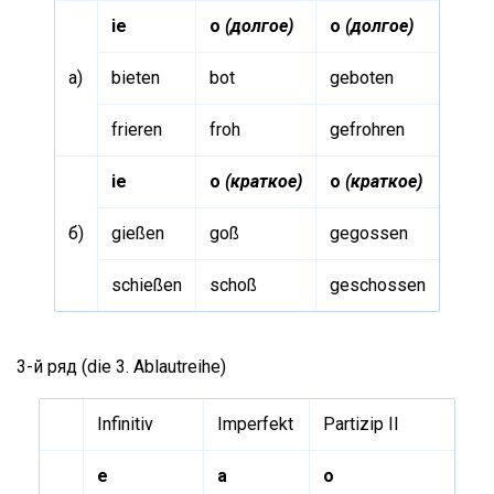
ie
о
(долгое)
о
(долгое)
a)
bieten
bot
geboten
frieren
froh
gefrohren
ie
о
(краткое)
о
(краткое)
б)
gießen
goß
gegossen
schießen
schoß
geschossen
3-й ряд (die 3. Ablautreihe)
Infinitiv
Imperfekt
Partizip II
e
a
o