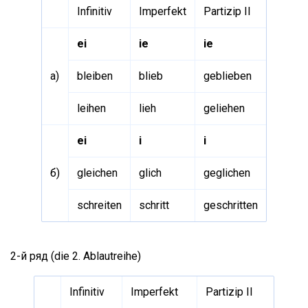
Infinitiv
Imperfekt
Partizip II
ei
ie
ie
a)
bleiben
blieb
geblieben
leihen
lieh
geliehen
ei
i
i
б)
gleichen
glich
geglichen
schreiten
schritt
geschritten
2-й ряд (die 2. Ablautreihe)
Infinitiv
Imperfekt
Partizip II